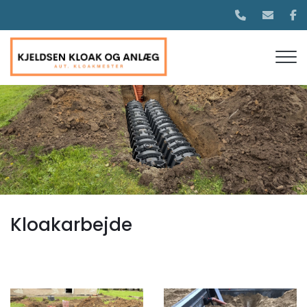
Gå
til
hovedindhold
Kloakarbejde