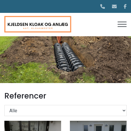
Gå
til
hovedindhold
Referencer