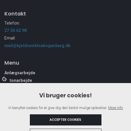
Kontakt
Telefon:
27 50 62 98
Email:
mail@kjeldsenkloakoganlaeg.dk
Menu
Anlægsarbejde
Betonarbejde
Flisebelægning
Vi bruger cookies!
Kloakarbejde
Om os
Vi benytter cookies for at give dig den bedst mulige oplevelse.
More info
Referencer
Støbning af fundament
ACCEPTER COOKIES